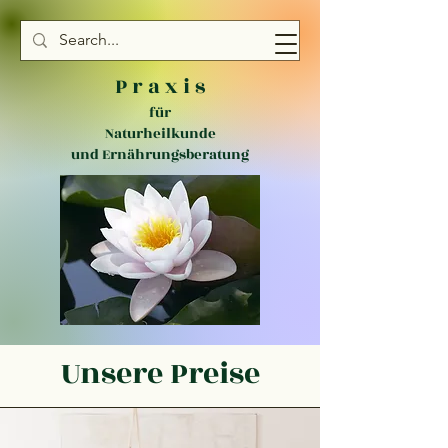
P r a x i s
für
Naturheilkunde
und Ernährungsberatung
Unsere Preise