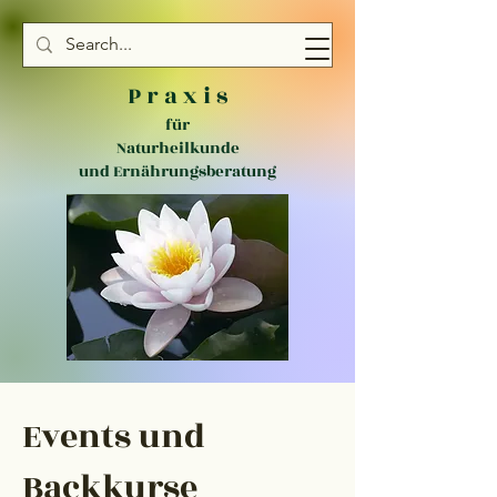
P r a x i s
für
Naturheilkunde
und Ernährungsberatung
Events und
Backkurse