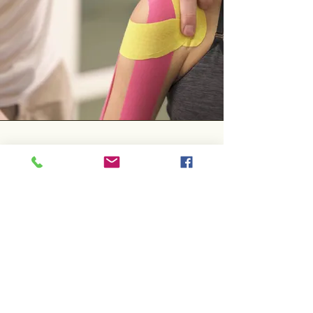
Wie wirkt das
Kinesiotape
Es ist im Gegensatz zum
herkömmlichen Tape elastisch und
schränkt den Patienten so in
seiner Bewegung nicht ein.
Das